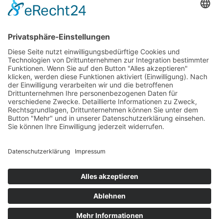
fab fa-spotify
fab fa-youtube
© 2026 by Zwoa Achter'l | -bitte! GbR |
Realisation: hp werbeagentur
Home
Termine
Backstage
Aktuelles
Zwoa Achterl buchen