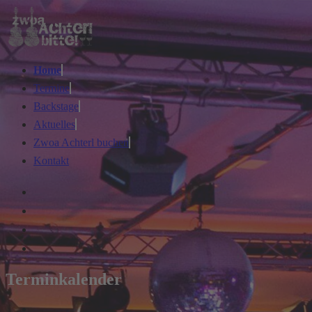
Home
Termine
Backstage
Aktuelles
Zwoa Achterl buchen
Kontakt
Terminkalender