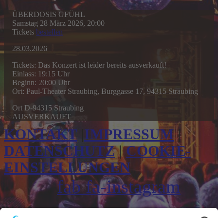
ÜBERDOSIS GFÜHL
Samstag 28 März 2026, 20:00
Tickets
bestellen
28.03.2026
Tickets: Das Konzert ist leider bereits ausverkauft!
Einlass: 19:15 Uhr
Beginn: 20:00 Uhr
Ort: Paul-Theater Straubing, Burggasse 17, 94315 Straubing
Ort
D-94315 Straubing
AUSVERKAUFT
KONTAKT
|
IMPRESSUM
|
DATENSCHUTZ
|
COOKIE-
EINSTELLUNGEN
fab fa-instagram
fab fa-facebook