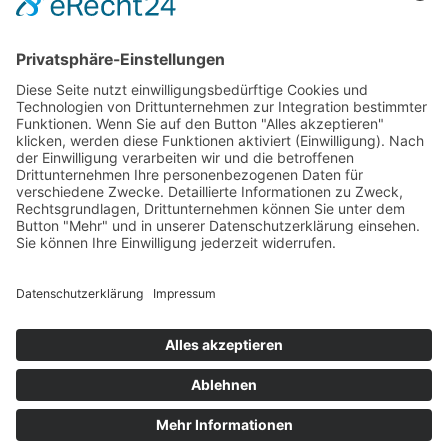
fab fa-spotify
fab fa-youtube
© 2026 by Zwoa Achter'l | -bitte! GbR |
Realisation: hp werbeagentur
Home
Termine
Backstage
Aktuelles
Zwoa Achterl buchen