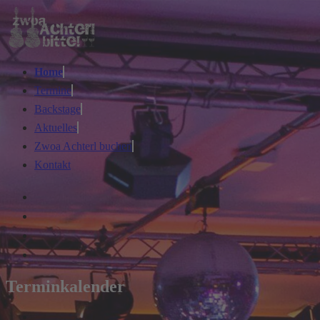
Home
Termine
Backstage
Aktuelles
Zwoa Achterl buchen
Kontakt
Terminkalender