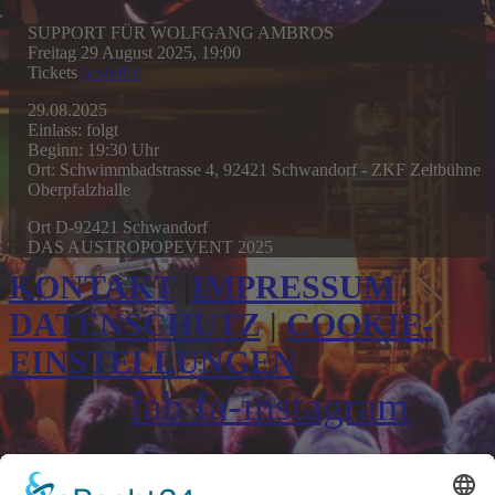
SUPPORT FÜR WOLFGANG AMBROS
Freitag 29 August 2025, 19:00
Tickets
bestellen
29.08.2025
Einlass: folgt
Beginn: 19:30 Uhr
Ort: Schwimmbadstrasse 4, 92421 Schwandorf - ZKF Zeltbühne
Oberpfalzhalle
Ort
D-92421 Schwandorf
DAS AUSTROPOPEVENT 2025
KONTAKT
|
IMPRESSUM
|
DATENSCHUTZ
|
COOKIE-
EINSTELLUNGEN
fab fa-instagram
fab fa-facebook